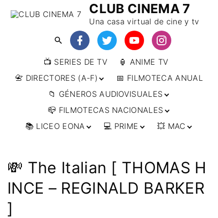
CLUB CINEMA 7
Una casa virtual de cine y tv
📺 SERIES DE TV
🏮 ANIME TV
📇 DIRECTORES (A-F)
📅 FILMOTECA ANUAL
📁 GÉNEROS AUDIOVISUALES
📇 DIRECTORES (F-L)
📪 FILMOTECAS NACIONALES
📇 DIRECTORES (L-
🔴ANIMACIÓN
W)
📚 LICEO EONA
💻 PRIME
💥 MAC
🔴ARTES MARCIALES
🌍 AFRICA
📇 DIRECTORES (W-
Y)
🔴BÉLICO
🌎 AMÉRICA
👩‍🎓 CURSOS
▶️ DIRECTOR’S CUT
🗯 MANGA
🇦🇷 ARGENTINA
ONLINE
🔴CIENCIA FICCIÓN
🌏 ASIA
📀
👁️ ANIME
💸 The Italian [ THOMAS H
🇧🇷 BRASIL
🇮🇳 INDIA
🎒 TALLERES
IMPRESCINDIBLES
🔴CINE DOCUMENTAL
🌍 EUROPA
🗨 CÓMICS
ONLINE
🇨🇱 CHILE
🇯🇵 JAPÓN
🇩🇪 ALEMANIA
INCE – REGINALD BARKER
📰 ARTÍCULOS
🔴CINE NEGRO / CRIMEN /
🌏 OCEANIA
🎞️ FILM DOCTOR
🇺🇸 ESTADOS
🇷🇺 RUSIA
🇦🇹 AUSTRIA
🇦🇺 AUSTRALIA
ESPIONAJE
UNIDOS
]
👨‍🎨 IMAGEN &
🇧🇪 BÉLGICA
🔴COMEDIA
VIDEO
🇲🇽 MÉXICO