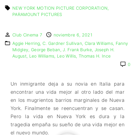
🇩🇰 DINAMARCA
🔴DRAMA
🖥️ SERVICIOS DE
🇺🇾 URUGUAY
NEW YORK MOTION PICTURE CORPORATION
🇪🇸 ESPAÑA
COMPUTACIÓN
🔴ÉPICO / MITOLÓGICO
PARAMOUNT PICTURES
🇫🇷 FRANCIA
🌐 DISEÑO WEB
🔴EXPERIMENTOS
🇮🇹 ITALIA
📧 CONTACTO
🔴FANTÁSTICO
Club Cinema 7
noviembre 6, 2021
🇳🇱 PAISES BAJOS
🪪 TARJETA DIGITAL
🔴MUSICAL
Aggie Herring
C. Gardner Sullivan
Clara Williams
Fanny
🇬🇧 REINO UNIDO
🔴TERROR
Midgley
George Beban
J. Frank Burke
Joseph H.
🇷🇸 SERBIA​
🔴WESTERN / CHAMBARA
August
Leo Williams
Leo Willis
Thomas H. Ince
🇸🇪 SUECIA
0
Un inmigrante deja a su novia en Italia para
encontrar una vida mejor al otro lado del mar
en los mugrientos barrios marginales de Nueva
York. Finalmente se reencuentran y se casan.
Pero la vida en Nueva York es dura y la
tragedia empaña su sueño de una vida mejor en
el nuevo mundo.