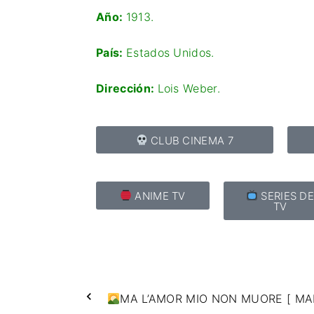
Año:
1913.
País:
Estados Unidos.
Dirección:
Lois Weber.
CLUB CINEMA 7
ANIME TV
SERIES D
TV
MA L’AMOR MIO NON MUORE [ MAR