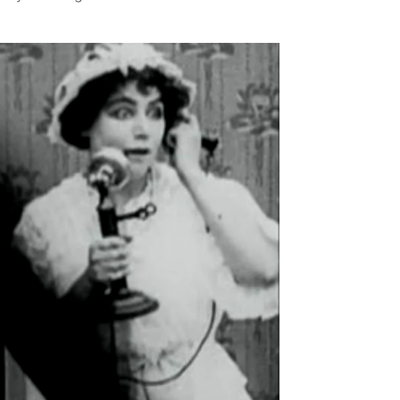
PAISES BAJOS
REINO UNIDO
SERBIA​
SUECIA
AMBARA