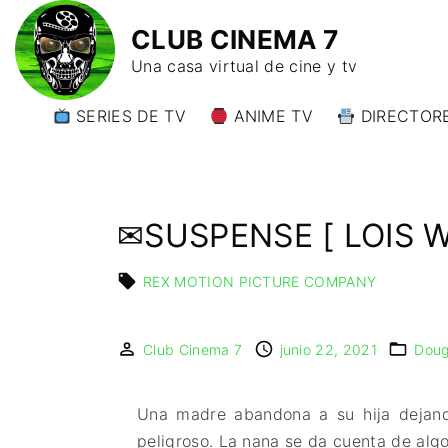
CLUB CINEMA 7
Una casa virtual de cine y tv
SERIES DE TV
ANIME TV
DIRECTORE
DIRECTORE
DIRECTORE
W)
✉SUSPENSE [ LOIS W
DIRECTORE
Y)
REX MOTION PICTURE COMPANY
Club Cinema 7
junio 22, 2021
Doug
Una madre abandona a su hija dejand
peligroso. La nana se da cuenta de algo