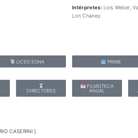
Intérpretes:
Lois Weber,
Va
Lon Chaney.
LICEO EONA
PRIME
E
FILMOTECA
DIRECTORES
ANUAL
IO CASERINI ]