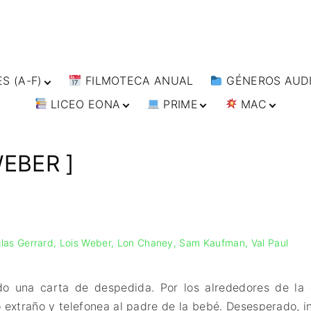
S (A-F)
FILMOTECA ANUAL
GÉNEROS AUDI
LICEO EONA
PRIME
MAC
S (F-L)
ANIMACIÓN
S (L-
ARTES MARCIAL
CURSOS ONLINE
DIRECTOR’S CUT
🗯 MANGA
BÉLICO
TALLERES
ANIME
EBER ]
S (W-
ONLINE
IMPRESCINDIBLES
CIENCIA FICCIÓ
🗨 CÓMICS
FILM DOCTOR
ARTÍCULOS
CINE DOCUMEN
IMAGEN & VIDEO
CINE NEGRO / C
ESPIONAJE
SERVICIOS DE
COMPUTACIÓN
las Gerrard
Lois Weber
Lon Chaney
Sam Kaufman
Val Paul
COMEDIA
DISEÑO WEB
DRAMA
CONTACTO
ÉPICO / MITOL
o una carta de despedida. Por los alrededores de l
TARJETA
EXPERIMENTOS
 extraño y telefonea al padre de la bebé. Desesperado, i
DIGITAL