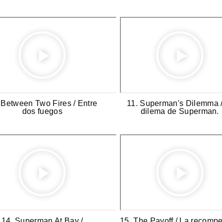
 Between Two Fires / Entre
11. Superman's Dilemma /
dos fuegos
dilema de Superman.
14. Superman At Bay /
15. The Payoff / La recomp