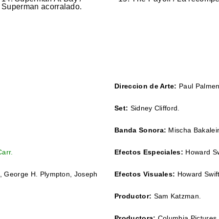
Superman acorralado.
Direccion de Arte:
Paul Palmen
Set:
Sidney Clifford.
Banda Sonora:
Mischa Bakalein
arr
.
Efectos Especiales:
Howard Sw
l, George H. Plympton, Joseph
Efectos Visuales:
Howard Swift
Productor:
Sam Katzman.
Productora:
Columbia Pictures.