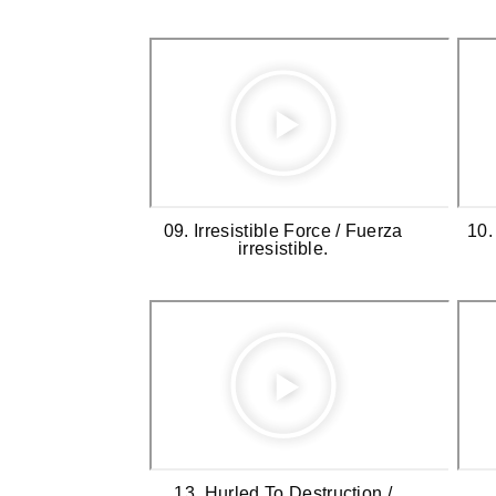
09. Irresistible Force / Fuerza
10.
irresistible.
13. Hurled To Destruction /