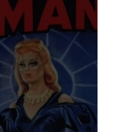
PAISES BAJOS
REINO UNIDO
SERBIA​
SUECIA
AMBARA