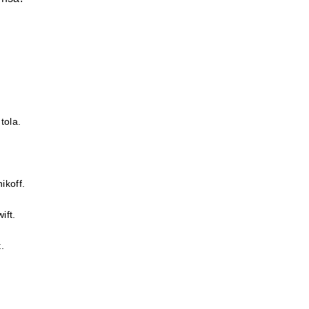
tola.
ikoff.
ift.
.