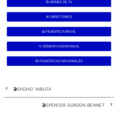
📺 SERIES DE TV
📇 DIRECTORES
📅 FILMOTECA ANUAL
📁 GÉNERO AUDIOVISUAL
📪 FILMOTECAS NACIONALES
🎬SHÜHEI YABUTA
🎬SPENCER GORDON BENNET