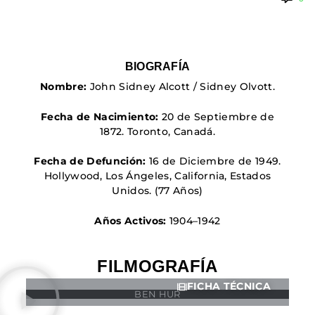
🇩🇰 DINAMARCA
🔴DRAMA
🖥️ SERVICIOS DE
🇺🇾 URUGUAY
🇪🇸 ESPAÑA
COMPUTACIÓN
🔴ÉPICO / MITOLÓGICO
🇫🇷 FRANCIA
🌐 DISEÑO WEB
🔴EXPERIMENTOS
🇮🇹 ITALIA
📧 CONTACTO
🔴FANTÁSTICO
BIOGRAFÍA
🇳🇱 PAISES BAJOS
🪪 TARJETA DIGITAL
Nombre:
John Sidney Alcott / Sidney Olvott.
🔴MUSICAL
🇬🇧 REINO UNIDO
🔴TERROR
Fecha de Nacimiento:
20 de Septiembre de
🇷🇸 SERBIA​
🔴WESTERN / CHAMBARA
1872. Toronto, Canadá
.
🇸🇪 SUECIA
Fecha de Defunción:
16 de Diciembre de 1949.
Hollywood, Los Ángeles, California, Estados
Unidos
. (77 Años)
Años Activos:
1904–1942
FILMOGRAFÍA
FICHA TÉCNICA
BEN HUR