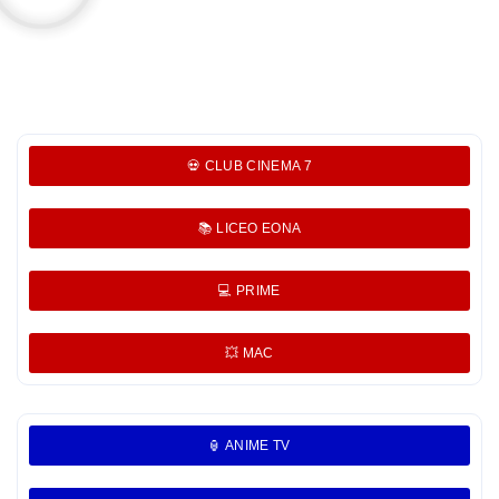
💀 CLUB CINEMA 7
📚 LICEO EONA
💻 PRIME
💥 MAC
🏮 ANIME TV