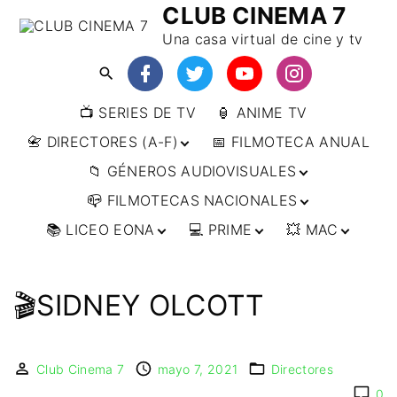
CLUB CINEMA 7
Una casa virtual de cine y tv
📺 SERIES DE TV
🏮 ANIME TV
📇 DIRECTORES (A-F)
📅 FILMOTECA ANUAL
📁 GÉNEROS AUDIOVISUALES
📇 DIRECTORES (F-L)
📪 FILMOTECAS NACIONALES
📇 DIRECTORES (L-
🔴ANIMACIÓN
W)
📚 LICEO EONA
💻 PRIME
💥 MAC
🔴ARTES MARCIALES
🌍 AFRICA
📇 DIRECTORES (W-
Y)
🔴BÉLICO
🌎 AMÉRICA
👩‍🎓 CURSOS
▶️ DIRECTOR’S CUT
🗯 MANGA
🇦🇷 ARGENTINA
ONLINE
🔴CIENCIA FICCIÓN
🌏 ASIA
📀
👁️ ANIME
🎬SIDNEY OLCOTT
🇧🇷 BRASIL
🇮🇳 INDIA
🎒 TALLERES
IMPRESCINDIBLES
🔴CINE DOCUMENTAL
🌍 EUROPA
🗨 CÓMICS
ONLINE
🇨🇱 CHILE
🇯🇵 JAPÓN
🇩🇪 ALEMANIA
📰 ARTÍCULOS
🔴CINE NEGRO / CRIMEN /
🌏 OCEANIA
🎞️ FILM DOCTOR
🇺🇸 ESTADOS
🇷🇺 RUSIA
🇦🇹 AUSTRIA
🇦🇺 AUSTRALIA
ESPIONAJE
UNIDOS
Club Cinema 7
mayo 7, 2021
Directores
👨‍🎨 IMAGEN &
🇧🇪 BÉLGICA
🔴COMEDIA
VIDEO
🇲🇽 MÉXICO
0