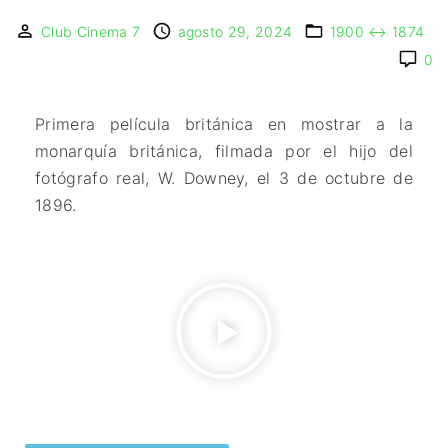
IMAGEN & VIDEO
MÉXICO
BÉLGICA
COMEDIA
Club Cinema 7
SERVICIOS DE
agosto 29, 2024
1900 ↔️ 1874
URUGUAY
DINAMARCA
COMPUTACIÓN
DRAMA
0
ESPAÑA
DISEÑO WEB
ÉPICO / MITOLÓGICO
FRANCIA
CONTACTO
EXPERIMENTOS
Primera película británica en mostrar a la
ITALIA
TARJETA
FANTÁSTICO
DIGITAL
monarquía británica, filmada por el hijo del
PAISES BAJOS
MUSICAL
fotógrafo real, W. Downey, el 3 de octubre de
REINO UNIDO
TERROR
1896.
SERBIA​
WESTERN / CHAMBARA
SUECIA