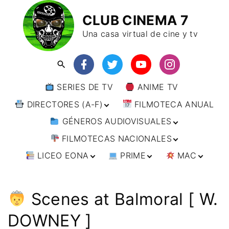
CLUB CINEMA 7
Una casa virtual de cine y tv
SERIES DE TV
ANIME TV
DIRECTORES (A-F)
FILMOTECA ANUAL
GÉNEROS AUDIOVISUALES
DIRECTORES (F-L)
FILMOTECAS NACIONALES
DIRECTORES (L-
ANIMACIÓN
W)
LICEO EONA
PRIME
MAC
ARTES MARCIALES
AFRICA
DIRECTORES (W-
Y)
BÉLICO
AMÉRICA
CURSOS ONLINE
DIRECTOR’S CUT
🗯 MANGA
ARGENTINA
CIENCIA FICCIÓN
ASIA
TALLERES
ANIME
BRASIL
INDIA
Scenes at Balmoral [ W.
ONLINE
IMPRESCINDIBLES
CINE DOCUMENTAL
EUROPA
🗨 CÓMICS
CHILE
JAPÓN
ALEMANIA
DOWNEY ]
FILM DOCTOR
ARTÍCULOS
CINE NEGRO / CRIMEN /
OCEANIA
ESTADOS UNIDOS
RUSIA
AUSTRIA
AUSTRALIA
ESPIONAJE