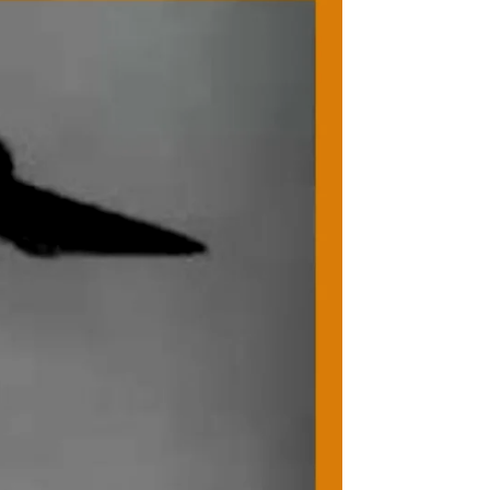
PAISES BAJOS
REINO UNIDO
SERBIA​
SUECIA
AMBARA