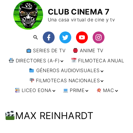
CLUB CINEMA 7
Una casa virtual de cine y tv
SERIES DE TV
ANIME TV
DIRECTORES (A-F)
FILMOTECA ANUAL
GÉNEROS AUDIOVISUALES
DIRECTORES (F-L)
FILMOTECAS NACIONALES
DIRECTORES (L-
ANIMACIÓN
W)
LICEO EONA
PRIME
MAC
ARTES MARCIALES
AFRICA
DIRECTORES (W-
Y)
BÉLICO
AMÉRICA
CURSOS ONLINE
DIRECTOR’S CUT
🗯 MANGA
ARGENTINA
CIENCIA FICCIÓN
ASIA
TALLERES
ANIME
BRASIL
INDIA
MAX REINHARDT
ONLINE
IMPRESCINDIBLES
CINE DOCUMENTAL
EUROPA
🗨 CÓMICS
CHILE
JAPÓN
ALEMANIA
FILM DOCTOR
ARTÍCULOS
CINE NEGRO / CRIMEN /
OCEANIA
ESTADOS UNIDOS
RUSIA
AUSTRIA
AUSTRALIA
ESPIONAJE