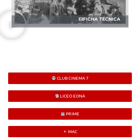
FICHA TÉCNICA
CLUB CINEMA 7
LICEO EONA
PRIME
MAC