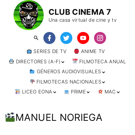
CLUB CINEMA 7
Una casa virtual de cine y tv
SERIES DE TV
ANIME TV
DIRECTORES (A-F)
FILMOTECA ANUAL
GÉNEROS AUDIOVISUALES
DIRECTORES (F-L)
FILMOTECAS NACIONALES
DIRECTORES (L-
ANIMACIÓN
W)
LICEO EONA
PRIME
MAC
ARTES MARCIALES
AFRICA
DIRECTORES (W-
Y)
BÉLICO
AMÉRICA
CURSOS ONLINE
DIRECTOR’S CUT
🗯 MANGA
ARGENTINA
CIENCIA FICCIÓN
ASIA
TALLERES
ANIME
BRASIL
INDIA
MANUEL NORIEGA
ONLINE
IMPRESCINDIBLES
CINE DOCUMENTAL
EUROPA
🗨 CÓMICS
CHILE
JAPÓN
ALEMANIA
FILM DOCTOR
ARTÍCULOS
CINE NEGRO / CRIMEN /
OCEANIA
ESTADOS UNIDOS
RUSIA
AUSTRIA
AUSTRALIA
ESPIONAJE