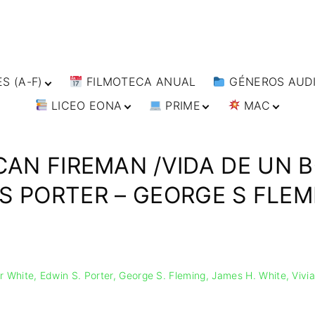
S (A-F)
FILMOTECA ANUAL
GÉNEROS AUDI
LICEO EONA
PRIME
MAC
S (F-L)
ANIMACIÓN
S (L-
ARTES MARCIAL
CURSOS ONLINE
DIRECTOR’S CUT
🗯 MANGA
BÉLICO
TALLERES
ANIME
ICAN FIREMAN /VIDA DE UN
S (W-
ONLINE
IMPRESCINDIBLES
CIENCIA FICCIÓ
🗨 CÓMICS
S PORTER – GEORGE S FLEM
FILM DOCTOR
ARTÍCULOS
CINE DOCUMEN
IMAGEN & VIDEO
CINE NEGRO / C
ESPIONAJE
SERVICIOS DE
COMPUTACIÓN
COMEDIA
DISEÑO WEB
DRAMA
r White
Edwin S. Porter
George S. Fleming
James H. White
Vivi
CONTACTO
ÉPICO / MITOL
TARJETA
EXPERIMENTOS
DIGITAL