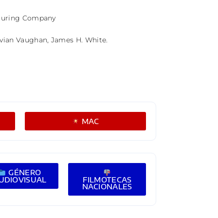
turing Company
ivian Vaughan,
James H. White
.
MAC
GÉNERO
UDIOVISUAL
FILMOTECAS
NACIONALES