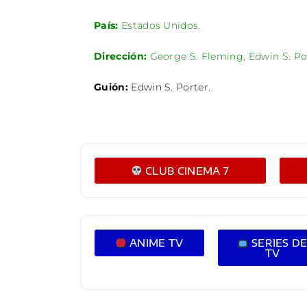
País:
Estados Unidos.
Dirección:
George S. Fleming,
Edwin S. Po
Guión:
Edwin S. Porter.
CLUB CINEMA 7
ANIME TV
SERIES D
TV