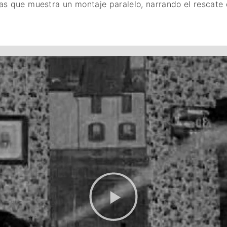
as que muestra un montaje paralelo, narrando el rescate 
FANTÁSTICO
MUSICAL
TERROR
WESTERN / CH