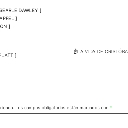
J SEARLE DAWLEY ]
 APFEL ]
ON ]
☝LA VIDA DE CRISTÓB
PLATT ]
licada.
Los campos obligatorios están marcados con
*