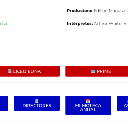
Productora:
Edison Manufac
rter.
Intérpretes:
Arthur White,
V
LICEO EONA
PRIME
E
DIRECTORES
FILMOTECA
A
ANUAL