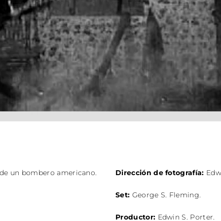
a de un bombero americano.
Dirección de fotografía:
Edwi
Set:
George S. Fleming.
Productor:
Edwin S. Porter.