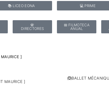
📚 LICEO EONA
💻 PRIME
📇
📅 FILMOTECA
DIRECTORES
ANUAL
 MAURICE ]
🙆BALLET MÉCANIQU
T MAURICE ]