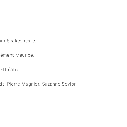
🇷🇸 SERBIA​
🇸🇪 SUECIA
MBARA
iam Shakespeare.
ément Maurice.
-Théâtre.
dt,
Pierre Magnier,
Suzanne Seylor.