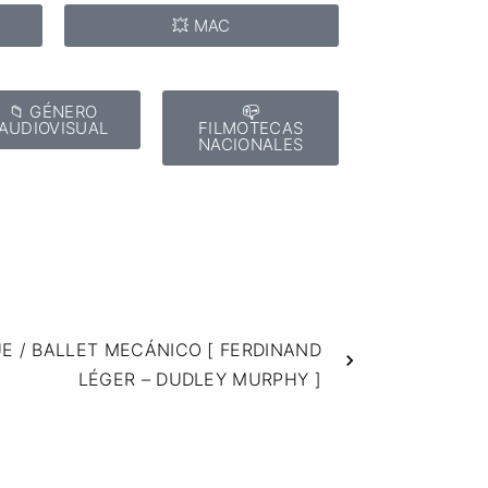
💥 MAC
📁 GÉNERO
📪
AUDIOVISUAL
FILMOTECAS
NACIONALES
E / BALLET MECÁNICO [ FERDINAND
LÉGER – DUDLEY MURPHY ]