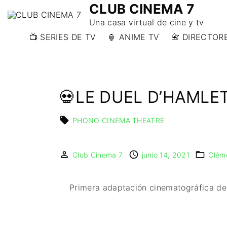
CLUB CINEMA 7
Una casa virtual de cine y tv
📺 SERIES DE TV
🏮 ANIME TV
📇 DIRECTORE
📇 DIRECTORE
📇 DIRECTORE
W)
💀LE DUEL D’HAMLE
📇 DIRECTOR
Y)
PHONO CINEMA THEATRE
Club Cinema 7
junio 14, 2021
Clém
Primera adaptación cinematográfica de