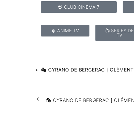
💀 CLUB CINEMA 7
🏮 ANIME TV
📺 SERIES DE
TV
🎭 CYRANO DE BERGERAC [ CLÉMENT
🎭 CYRANO DE BERGERAC [ CLÉMEN