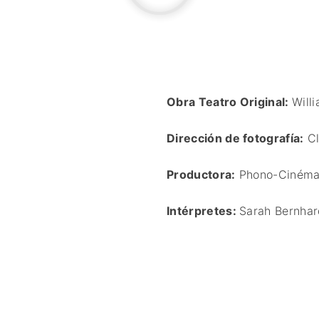
🔴MUSICAL
🔴TERROR
🔴WESTERN / CHA
Obra Teatro Original:
Will
Dirección de fotografía:
Cl
Productora:
Phono-Cinéma
Intérpretes:
Sarah Bernhar