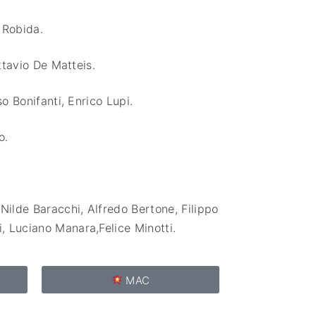
 Robida
.
ttavio De Matteis
.
 Bonifanti, Enrico Lupi.
o.
.
Nilde Baracchi,
Alfredo Bertone,
Filippo
,
Luciano Manara,
Felice Minotti.
MAC