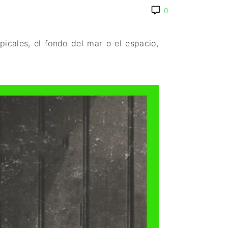
PAISES BAJOS
0
REINO UNIDO
SERBIA​
picales, el fondo del mar o el espacio,
SUECIA
AMBARA