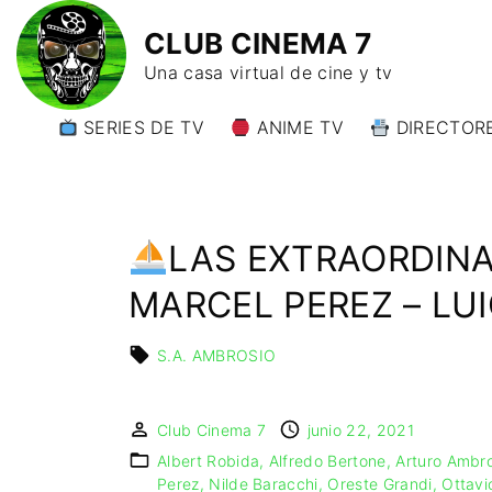
CLUB CINEMA 7
Una casa virtual de cine y tv
SERIES DE TV
ANIME TV
DIRECTORE
DIRECTORE
DIRECTORE
W)
LAS EXTRAORDINA
DIRECTORE
Y)
MARCEL PEREZ – LUI
S.A. AMBROSIO
Club Cinema 7
junio 22, 2021
Albert Robida
Alfredo Bertone
Arturo Ambr
Perez
Nilde Baracchi
Oreste Grandi
Ottavi