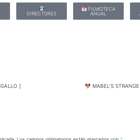
E
FILMOTECA
DIRECTORES
ANUAL
 GALLO ]
MABEL’S STRANGE
licada.
Los campos obligatorios están marcados con
*