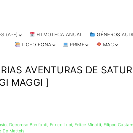
S (A-F)
FILMOTECA ANUAL
GÉNEROS AUDI
LICEO EONA
PRIME
MAC
S (F-L)
ANIMACIÓN
S (L-
ARTES MARCIAL
CURSOS ONLINE
DIRECTOR’S CUT
🗯 MANGA
BÉLICO
TALLERES
ANIME
RIAS AVENTURAS DE SATUR
S (W-
ONLINE
IMPRESCINDIBLES
CIENCIA FICCIÓ
🗨 CÓMICS
GI MAGGI ]
FILM DOCTOR
ARTÍCULOS
CINE DOCUMEN
IMAGEN & VIDEO
CINE NEGRO / C
ESPIONAJE
SERVICIOS DE
COMPUTACIÓN
COMEDIA
DISEÑO WEB
DRAMA
CONTACTO
ÉPICO / MITOL
osio
Decoroso Bonifanti
Enrico Lupi
Felice Minotti
Filippo Casta
TARJETA
EXPERIMENTOS
o De Matteis
DIGITAL