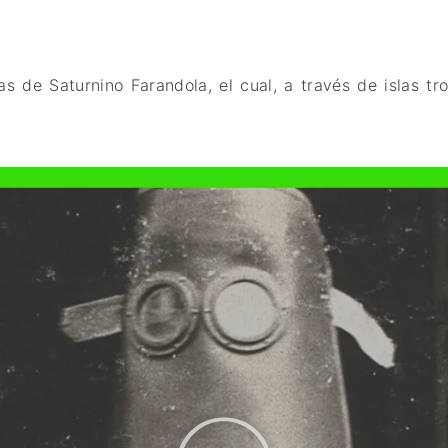
FANTÁSTICO
MUSICAL
TERROR
as de Saturnino Farandola, el cual, a través de islas tro
WESTERN / CH