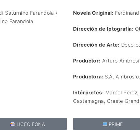
i Saturnino Farandola /
Novela Original:
Ferdinand
ino Farandola.
Dirección de fotografía:
O
Dirección de Arte:
Decoroso
Productor:
Arturo Ambrosi
Productora:
S.A. Ambrosio
Intérpretes:
Marcel Perez,
Castamagna,
Oreste Grandi
LICEO EONA
PRIME