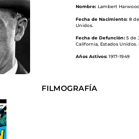
FANTÁSTICO
Nombre:
Lambert Harwood H
MUSICAL
Fecha de Nacimiento:
8 de
TERROR
Unidos
.
WESTERN / CH
Fecha de Defunción:
5 de 
California, Estados Unidos
.
Años Activos:
1917–1949
FILMOGRAFÍA