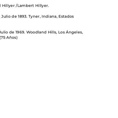
PAISES BAJOS
illyer /Lambert Hillyer.
REINO UNIDO
 Julio de 1893. Tyner, Indiana, Estados
SERBIA​
SUECIA
AMBARA
Julio de 1969. Woodland Hills, Los Ángeles,
 (75 Años)