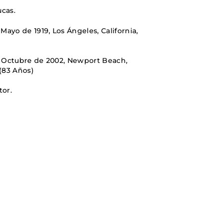
PAISES BAJOS
cas.
REINO UNIDO
 Mayo de 1919, Los Ángeles, California,
SERBIA​
SUECIA
AMBARA
 Octubre de 2002, Newport Beach,
 (83 Años)
tor.