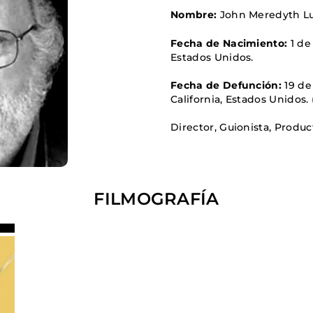
FANTÁSTICO
Nombre:
John Meredyth Lu
MUSICAL
Fecha de Nacimiento:
1 de
TERROR
Estados Unidos
.
WESTERN / CH
Fecha de Defunción:
19 de
California, Estados Unidos
.
Director, Guionista, Produc
FILMOGRAFÍA