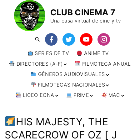
CLUB CINEMA 7
Una casa virtual de cine y tv
SERIES DE TV
ANIME TV
DIRECTORES (A-F)
FILMOTECA ANUAL
GÉNEROS AUDIOVISUALES
DIRECTORES (F-L)
FILMOTECAS NACIONALES
DIRECTORES (L-
ANIMACIÓN
W)
LICEO EONA
PRIME
MAC
ARTES MARCIALES
AFRICA
DIRECTORES (W-
Y)
BÉLICO
AMÉRICA
CURSOS ONLINE
DIRECTOR’S CUT
🗯 MANGA
ARGENTINA
CIENCIA FICCIÓN
ASIA
TALLERES
ANIME
BRASIL
INDIA
HIS MAJESTY, THE
ONLINE
IMPRESCINDIBLES
CINE DOCUMENTAL
EUROPA
🗨 CÓMICS
CHILE
JAPÓN
ALEMANIA
SCARECROW OF OZ [ J
FILM DOCTOR
ARTÍCULOS
CINE NEGRO / CRIMEN /
OCEANIA
ESTADOS UNIDOS
RUSIA
AUSTRIA
AUSTRALIA
ESPIONAJE