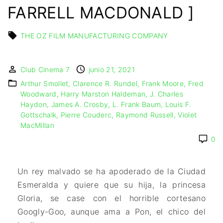
IMAGEN & VIDEO
FARRELL MACDONALD ]
MÉXICO
BÉLGICA
COMEDIA
SERVICIOS DE
URUGUAY
DINAMARCA
COMPUTACIÓN
DRAMA
THE OZ FILM MANUFACTURING COMPANY
ESPAÑA
DISEÑO WEB
ÉPICO / MITOLÓGICO
FRANCIA
CONTACTO
EXPERIMENTOS
ITALIA
TARJETA
FANTÁSTICO
Club Cinema 7
junio 21, 2021
DIGITAL
PAISES BAJOS
Arthur Smollet
Clarence R. Rundel
Frank Moore
Fred
MUSICAL
Woodward
Harry Marston Haldeman
J. Charles
REINO UNIDO
TERROR
Haydon
James A. Crosby
L. Frank Baum
Louis F.
SERBIA​
WESTERN / CHAMBARA
Gottschalk
Pierre Couderc
Raymond Russell
Violet
SUECIA
MacMillan
0
Un rey malvado se ha apoderado de la Ciudad
Esmeralda y quiere que su hija, la princesa
Gloria, se case con el horrible cortesano
Googly-Goo, aunque ama a Pon, el chico del