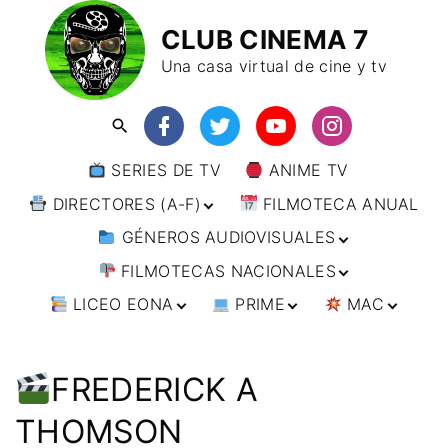
CLUB CINEMA 7
Una casa virtual de cine y tv
SERIES DE TV
ANIME TV
DIRECTORES (A-F)
FILMOTECA ANUAL
GÉNEROS AUDIOVISUALES
DIRECTORES (F-L)
FILMOTECAS NACIONALES
DIRECTORES (L-
ANIMACIÓN
W)
LICEO EONA
PRIME
MAC
ARTES MARCIALES
AFRICA
DIRECTORES (W-
Y)
BÉLICO
AMÉRICA
CURSOS ONLINE
DIRECTOR’S CUT
🗯 MANGA
ARGENTINA
CIENCIA FICCIÓN
ASIA
TALLERES
ANIME
BRASIL
INDIA
FREDERICK A
ONLINE
IMPRESCINDIBLES
CINE DOCUMENTAL
EUROPA
🗨 CÓMICS
CHILE
JAPÓN
ALEMANIA
THOMSON
FILM DOCTOR
ARTÍCULOS
CINE NEGRO / CRIMEN /
OCEANIA
ESTADOS UNIDOS
RUSIA
AUSTRIA
AUSTRALIA
ESPIONAJE