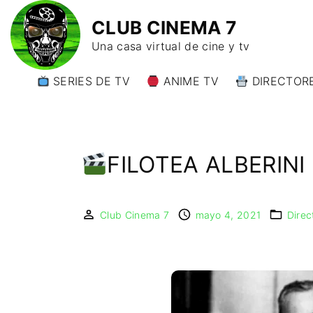
CLUB CINEMA 7
Una casa virtual de cine y tv
SERIES DE TV
ANIME TV
DIRECTORE
DIRECTORE
DIRECTORE
W)
FILOTEA ALBERINI
DIRECTORE
Y)
Club Cinema 7
mayo 4, 2021
Direc