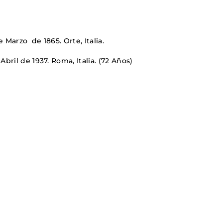
PAISES BAJOS
REINO UNIDO
SERBIA​
e Marzo de 1865. Orte, Italia.
SUECIA
AMBARA
 Abril de 1937. Roma, Italia. (72 Años)