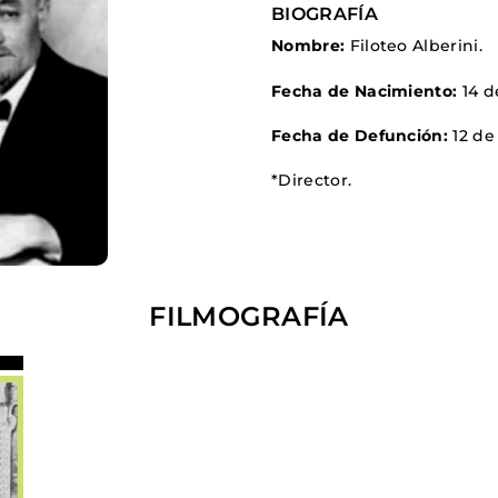
BIOGRAFÍA
FANTÁSTICO
Nombre:
Filoteo Alberini.
MUSICAL
TERROR
Fecha de Nacimiento:
14 d
WESTERN / CH
Fecha de Defunción:
12 de
*Director.
FILMOGRAFÍA