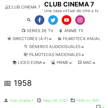
CLUB CINEMA 7
Una casa virtual de cine y tv
📺 SERIES DE TV
🏮 ANIME TV
📇 DIRECTORES (A-F)
📅 FILMOTECA ANUAL
📁 GÉNEROS AUDIOVISUALES
📇 DIRECTORES (F-L)
📪 FILMOTECAS NACIONALES
📇 DIRECTORES (L-
🔴ANIMACIÓN
W)
📚 LICEO EONA
💻 PRIME
💥 MAC
🔴ARTES MARCIALES
🌍 AFRICA
📇 DIRECTORES (W-
Y)
🔴BÉLICO
🌎 AMÉRICA
👩‍🎓 CURSOS
▶️ DIRECTOR’S CUT
🗯 MANGA
🇦🇷 ARGENTINA
ONLINE
🔴CIENCIA FICCIÓN
🌏 ASIA
📀
👁️ ANIME
📅 1958
🇧🇷 BRASIL
🇮🇳 INDIA
🎒 TALLERES
IMPRESCINDIBLES
🔴CINE DOCUMENTAL
🌍 EUROPA
🗨 CÓMICS
ONLINE
🇨🇱 CHILE
🇯🇵 JAPÓN
🇩🇪 ALEMANIA
📰 ARTÍCULOS
🔴CINE NEGRO / CRIMEN /
🌏 OCEANIA
🎞️ FILM DOCTOR
🇺🇸 ESTADOS
🇷🇺 RUSIA
🇦🇹 AUSTRIA
🇦🇺 AUSTRALIA
ESPIONAJE
UNIDOS
Club Cinema 7
mayo 28, 2021
1960 ↔️ 1951
👨‍🎨 IMAGEN &
🇧🇪 BÉLGICA
🔴COMEDIA
VIDEO
🇲🇽 MÉXICO
0