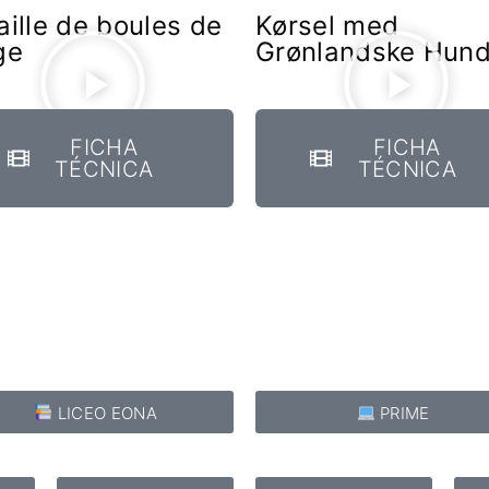
aille de boules de
Kørsel med
ge
Grønlandske Hun
FICHA
FICHA
TÉCNICA
TÉCNICA
LICEO EONA
PRIME