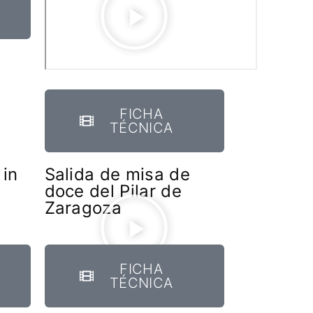
PAISES BAJOS
REINO UNIDO
SERBIA​
SUECIA
AMBARA
FICHA
TÉCNICA
 in
Salida de misa de
doce del Pilar de
Zaragoza
FICHA
TÉCNICA