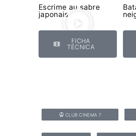
Escrime au sabre
Bat
japonais
nei
FICHA
TÉCNICA
CLUB CINEMA 7