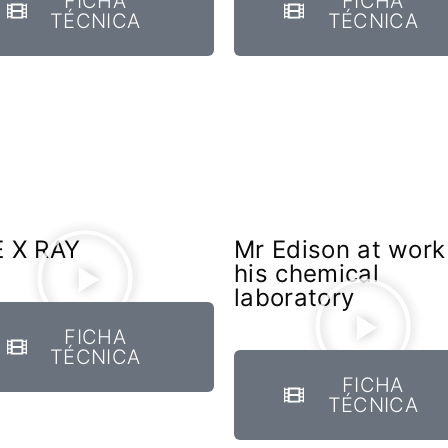
FICHA
FICHA
TÉCNICA
TÉCNICA
FANTÁSTICO
MUSICAL
TERROR
WESTERN / CH
 X RAY
Mr Edison at work
his chemical
laboratory
FICHA
TÉCNICA
FICHA
TÉCNICA