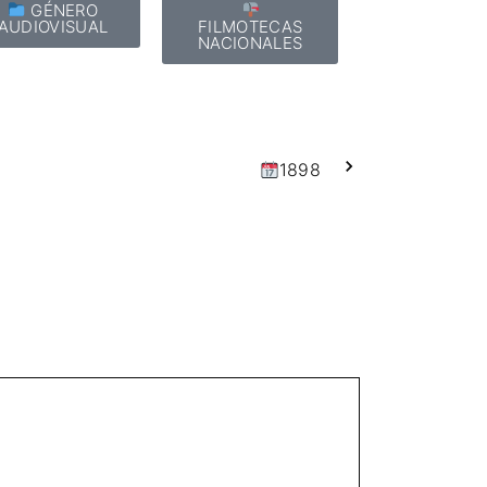
GÉNERO
AUDIOVISUAL
FILMOTECAS
NACIONALES
1898