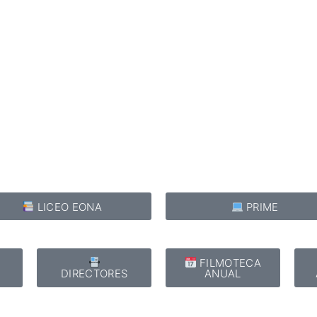
FANTÁSTICO
MUSICAL
TERROR
WESTERN / CH
LICEO EONA
PRIME
E
FILMOTECA
DIRECTORES
ANUAL