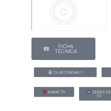
FICHA
TÉCNICA
CLUB CINEMA 7
ANIME TV
SERIES D
TV