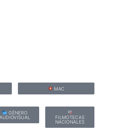
PAISES BAJOS
REINO UNIDO
SERBIA​
SUECIA
AMBARA
MAC
GÉNERO
AUDIOVISUAL
FILMOTECAS
NACIONALES