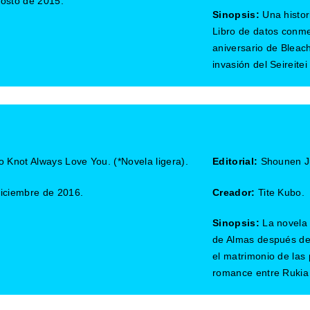
osto de 2015.
Sinopsis:
Una histo
Libro de datos conme
aniversario de Bleach
invasión del Seireite
 Knot Always Love You. (*Novela ligera).
Editorial:
Shounen J
iciembre de 2016.
Creador:
Tite Kubo.
Sinopsis:
La novela 
de Almas después de 
el matrimonio de las 
romance entre Rukia 