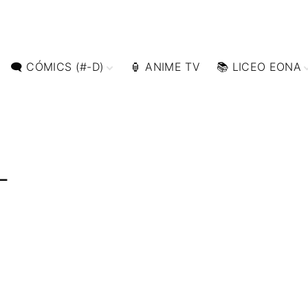
🗨 CÓMICS (#-D)
🏮 ANIME TV
📚 LICEO EONA
🗨 COMIC (D-L)
👩‍🎓 CURSOS
ONLINE
🗨 CÓMICS (L-S)
🎒 TALLERES
🗨 CÓMICS (S-Z)
ONLINE
🎞️ FILM DOCTOR
L
👨‍🎨 IMAGEN &
VIDEO
🖥️ SERVICIOS DE
COMPUTACIÓN
🌐 DISEÑO WEB
📧 CONTACTO
🪪 TARJETA DIGI