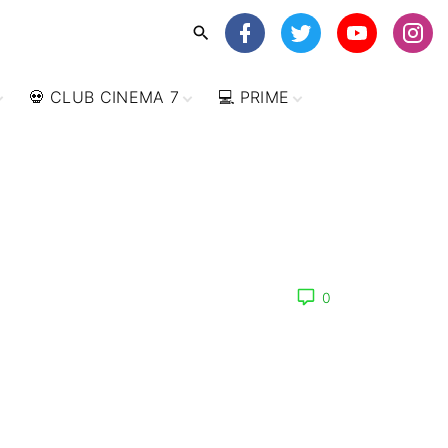
💀 CLUB CINEMA 7
💻 PRIME
📺 SERIES DE TV
▶️ DIRECTOR’S CUT
📇 DIRECTORES
📀
IMPRESCINDIBLES
📅 FILMOTECA
ANUAL
📰 ARTÍCULOS
📁 GÉNEROS
AUDIOVISUALES
📪 FILMOTECAS
0
NACIONALES
TAL